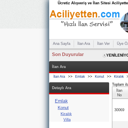
Ücretiz Alışveriş ve İlan Sitesi Aciliyet
Ana Sayfa
İlan Ara
İlan Ver
Üye Ö
Son Duyurular
YENİLENİY
İlan Ara
>>
>>
>>
İlan Ara
Emlak
Konut
Kiralık
Toplam il
Detaylı Ara
İlan
No
Emlak
Konut
30069
Kiralık
Villa