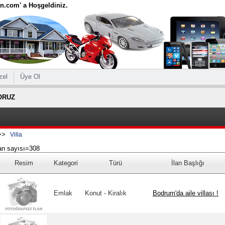
ten.com' a Hoşgeldiniz.
zel
Üye Ol
ORUZ
>>
Villa
an sayısı=308
Resim
Kategori
Türü
İlan Başlığı
Emlak
Konut - Kiralık
Bodrum'da aile villası !