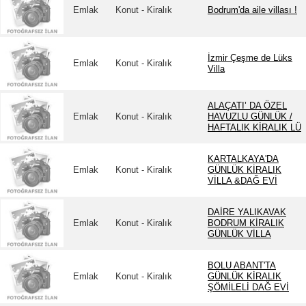
Emlak
Konut - Kiralık
Bodrum'da aile villası !
İzmir Çeşme de Lüks
Emlak
Konut - Kiralık
Villa
ALAÇATI’ DA ÖZEL
Emlak
Konut - Kiralık
HAVUZLU GÜNLÜK /
HAFTALIK KİRALIK LÜ
KARTALKAYA'DA
Emlak
Konut - Kiralık
GÜNLÜK KİRALIK
VİLLA &DAĞ EVİ
DAİRE YALIKAVAK
Emlak
Konut - Kiralık
BODRUM KİRALIK
GÜNLÜK VİLLA
BOLU ABANT'TA
Emlak
Konut - Kiralık
GÜNLÜK KİRALIK
ŞÖMİLELİ DAĞ EVİ