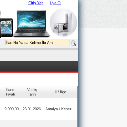
Giriş Yap
Üye Ol
İlanın
Veriliş
İl / İlçe
Fiyatı
Tarihi
9.000,00
23.01.2026
Antalya / Kepez