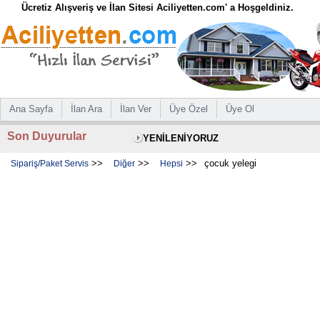
Ücretiz Alışveriş ve İlan Sitesi Aciliyetten.com' a Hoşgeldiniz.
Ana Sayfa
İlan Ara
İlan Ver
Üye Özel
Üye Ol
Son Duyurular
YENİLENİYORUZ
>>
>>
>>
çocuk yelegi
Sipariş/Paket Servis
Diğer
Hepsi