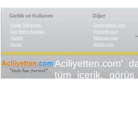
Gizlilik ve Kullanım
Diğer
Üyelik Sözlşmesi
Deneyimsoft.com
İlan Verme Kurallari
Psmsoft.com
Yardım
Mpgcare.com
Gizlilik
Alicho.com
Aciliyetten.com' d
tüm içerik, görüş 
değişmez olduğu
yükümlülükler içer
içeriğin, görüş ve
yasalarla düzen
Aciliyetten.com 