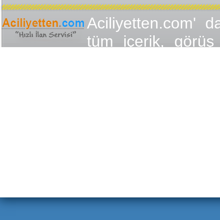
Aciliyetten.com' d
tüm içerik, görüş 
değişmez olduğu
yükümlülükler içer
içeriğin, görüş ve
yasalarla düzen
Aciliyetten.com 
Aciliyetten.com' 
etmiş sayılır. Eks
ilanları lütfen ilet