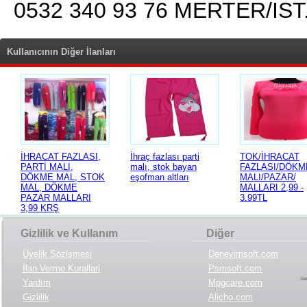
0532 340 93 76 MERTER/İST
Kullanıcının Diğer İlanları
İHRACAT FAZLASI,
İhraç fazlası parti
TOK/İHRACAT
PARTİ MALI,
malı, stok bayan
FAZLASI/DÖKM
DÖKME MAL, STOK
eşofman altları
MALI/PAZAR/
MAL, DÖKME
MALLARI 2,99 -
PAZAR MALLARI
3.99TL
3,99 KRŞ
Gizlilik ve Kullanım
Diğer
Üyelik Sözlşmesi
Deneyimsoft.com
İlan Verme Kurallari
Psmsoft.com
Yardım
Mpgcare.com
Gizlilik
Alicho.com