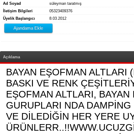
Ad Soyad
süleyman taratmış
İletişim Bilgileri
05323409376
Üyelik Başlangıcı
8.03.2012
Ajandama Ekle
Açıklama
BAYAN EŞOFMAN ALTLARI 
BASKI VE RENK ÇEŞİTLERİ
EŞOFMAN ALTLARI, BAYAN 
GURUPLARI NDA DAMPİNG , 
VE DİLEDİĞİN HER YERE 
ÜRÜNLERR..!!WWW.UCUZGİYİ