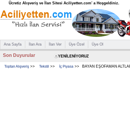
Ücretiz Alışveriş ve İlan Sitesi Aciliyetten.com' a Hoşgeldiniz.
Ana Sayfa
İlan Ara
İlan Ver
Üye Özel
Üye Ol
Son Duyurular
YENİLENİYORUZ
>>
>>
>>
BAYAN EŞOFAMAN ALTLARI
Toptan Alışveriş
Tekstil
İç Piyasa