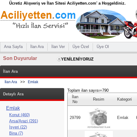
Ücretiz Alışveriş ve İlan Sitesi Aciliyetten.com' a Hoşgeldiniz.
Ana Sayfa
İlan Ara
İlan Ver
Üye Özel
Üye Ol
Son Duyurular
YENİLENİYORUZ
İlan Ara
>>
İlan Ara
Emlak
Toplam ilan sayısı=790
Detaylı Ara
İlan
Resim
Kategori
No
Emlak
Konut (460)
29799
Emlak
Arsa/Arazi (291)
İşyeri (22)
Bina (7)