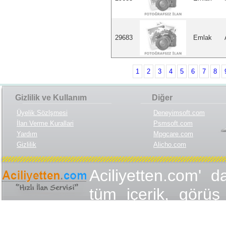
29683
Emlak
1
2
3
4
5
6
7
8
Gizlilik ve Kullanım
Diğer
Üyelik Sözlşmesi
Deneyimsoft.com
İlan Verme Kurallari
Psmsoft.com
Yardım
Mpgcare.com
Gizlilik
Alicho.com
Aciliyetten.com' d
tüm içerik, görüş 
değişmez olduğu