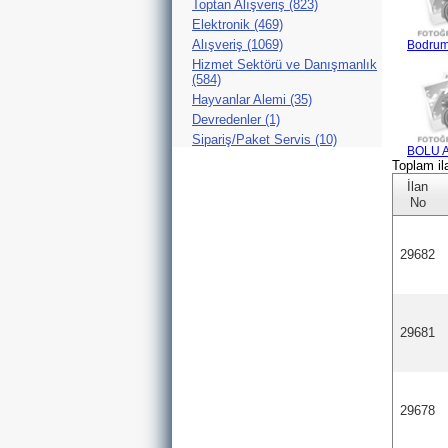
Toptan Alışveriş (823)
Elektronik (469)
Alışveriş (1069)
Bodrum'
Hizmet Sektörü ve Danışmanlık
(584)
Hayvanlar Alemi (35)
Devredenler (1)
Sipariş/Paket Servis (10)
BOLU A
Toplam il
İlan
No
29682
29681
29678