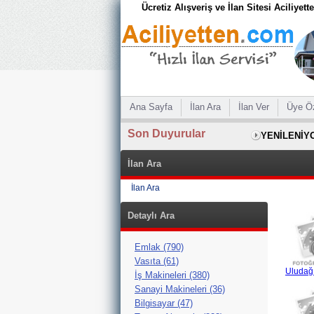
Ücretiz Alışveriş ve İlan Sitesi Aciliyet
Ana Sayfa
İlan Ara
İlan Ver
Üye Ö
Son Duyurular
YENİLENİY
İlan Ara
İlan Ara
Detaylı Ara
Emlak (790)
Vasıta (61)
Uludağ 
İş Makineleri (380)
Sanayi Makineleri (36)
Bilgisayar (47)