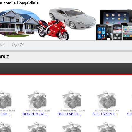
ten.com' a Hoşgeldiniz.
zel
Üye Ol
ORUZ
Gün...
BODRUM DA ...
BIOLU ABAN...
BOLU ABANT...
SI