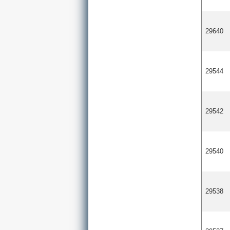
29640
29544
29542
29540
29538