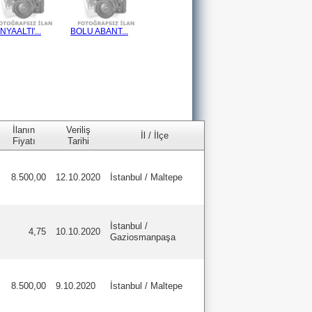
NYAALTI'...
BOLU ABANT...
İlanın
Veriliş
İl / İlçe
Fiyatı
Tarihi
8.500,00
12.10.2020
İstanbul / Maltepe
İstanbul /
4,75
10.10.2020
Gaziosmanpaşa
8.500,00
9.10.2020
İstanbul / Maltepe