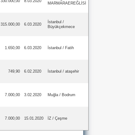
330.000,00
8.03.2020
MARMARAEREĞLİSİ
İstanbul /
315.000,00
6.03.2020
Büyükçekmece
1.650,00
6.03.2020
İstanbul / Fatih
749,90
6.02.2020
İstanbul / ataşehir
7.000,00
3.02.2020
Muğla / Bodrum
7.000,00
15.01.2020
İZ / Çeşme