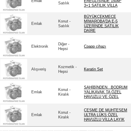
Emlak
EREĞLİSİNDE 150M²
Satılık
3+1 SATILIK VİLLA
BÜYÜKÇEKMECE
Konut -
MİMAROBA'DA E-5
Emlak
Satılık
ÜZERİNDE SATILIK
DAİRE
Diğer -
Elektronik
Cpapp cihazı
Hepsi
Kozmetik -
Alışveriş
Keratin Set
Hepsi
SAHİBİNDEN...BODRUM
Konut -
Emlak
YALIKAVAK TA ÖZEL
Kiralık
HAVUZLU VE ÖZEL
ÇEŞME DE MUHTEŞEM
Konut -
Emlak
ULTRA LÜKS ÖZEL
Kiralık
HAVUZLU VİLLA LAYIK