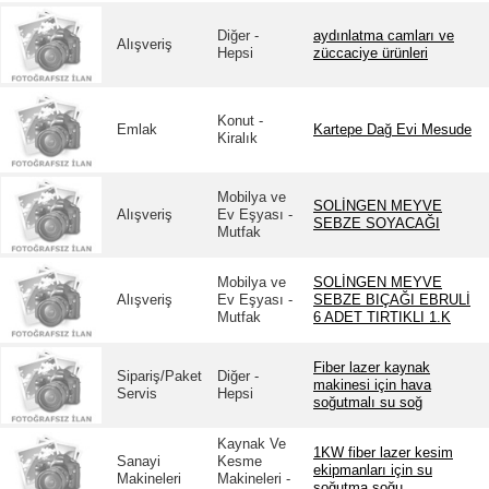
Diğer -
aydınlatma camları ve
Alışveriş
Hepsi
züccaciye ürünleri
Konut -
Emlak
Kartepe Dağ Evi Mesude
Kiralık
Mobilya ve
SOLİNGEN MEYVE
Alışveriş
Ev Eşyası -
SEBZE SOYACAĞI
Mutfak
Mobilya ve
SOLİNGEN MEYVE
Alışveriş
Ev Eşyası -
SEBZE BIÇAĞI EBRULİ
Mutfak
6 ADET TIRTIKLI 1.K
Fiber lazer kaynak
Sipariş/Paket
Diğer -
makinesi için hava
Servis
Hepsi
soğutmalı su soğ
Kaynak Ve
1KW fiber lazer kesim
Sanayi
Kesme
ekipmanları için su
Makineleri
Makineleri -
soğutma soğu