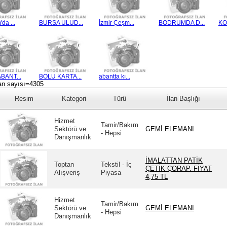
da ...
BURSA ULUD...
İzmir Çeşm...
BODRUMDA D...
KO
BANT...
BOLU KARTA...
abantta kı...
an sayısı=4305
Resim
Kategori
Türü
İlan Başlığı
Hizmet
Tamir/Bakım
Sektörü ve
GEMİ ELEMANI
- Hepsi
Danışmanlık
İMALATTAN PATİK
Toptan
Tekstil - İç
ÇETİK ÇORAP. FİYAT
Alışveriş
Piyasa
4,75 TL
Hizmet
Tamir/Bakım
Sektörü ve
GEMİ ELEMANI
- Hepsi
Danışmanlık