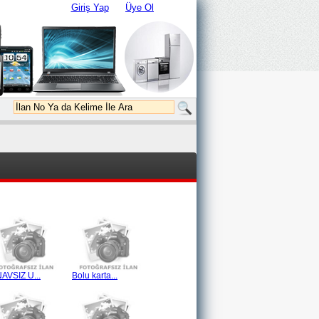
Giriş Yap
Üye Ol
NAVSIZ U...
Bolu karta...