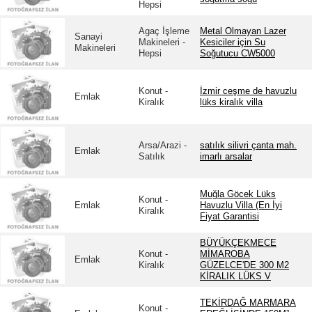
Hepsi
Agaç İşleme
Metal Olmayan Lazer
Sanayi
Makineleri -
Kesiciler için Su
Makineleri
Hepsi
Soğutucu CW5000
Konut -
İzmir ceşme de havuzlu
Emlak
Kiralık
lüks kiralık villa
Arsa/Arazi -
satılık silivri çanta mah.
Emlak
Satılık
imarlı arsalar
Muğla Göcek Lüks
Konut -
Emlak
Havuzlu Villa (En İyi
Kiralık
Fiyat Garantisi
BÜYÜKÇEKMECE
Konut -
MİMAROBA
Emlak
Kiralık
GÜZELCE'DE 300 M2
KİRALIK LÜKS V
TEKİRDAĞ MARMARA
Konut -